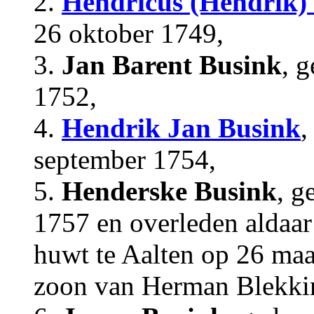
2.
Hendricus (Hendrik)
26 oktober 1749,
3.
Jan Barent Busink
, g
1752,
4.
Hendrik Jan Busink
,
september 1754,
5.
Henderske Busink
, g
1757 en overleden aldaa
huwt te Aalten op 26 maa
zoon van Herman Blekkin