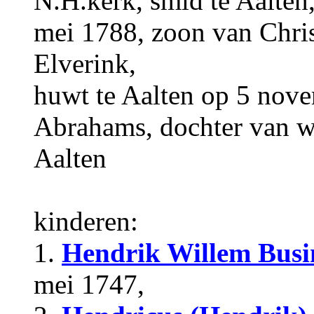
N.H.kerk, smid te Aalten
mei 1788, zoon van Chri
Elverink,
huwt te Aalten op 5 nov
Abrahams, dochter van w
Aalten
kinderen:
1.
Hendrik Willem Bus
mei 1747,