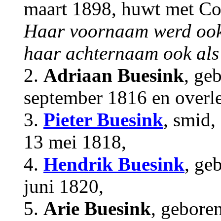
maart 1898, huwt met Cor
Haar voornaam werd ook 
haar achternaam ook als
2.
Adriaan Buesink
, ge
september 1816 en overl
3.
Pieter Buesink
, smid,
13 mei 1818,
4.
Hendrik Buesink
, ge
juni 1820,
5.
Arie Buesink
, gebore